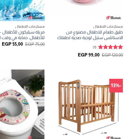
مستلزمات الاطفال
مستلزمات الاطفال
طبق طعام للاطفال مصنوع من
مريلة سيليكون للأطفال – 
الاستانلس ستيل لوجبة صحية لطفلك
للأطفال: حماية في وقت 
السعر
ا
EGP
55,00
EGP
75,00
(1)
الأصلي
ال
هو:
ه
تم التقييم
السعر
السعر
EGP
99,00
EGP
120,00
0.
EGP 75,00.
الأصلي
الحالي
5
من 5
هو:
هو:
EGP 99,00.
EGP 120,00.
-13%