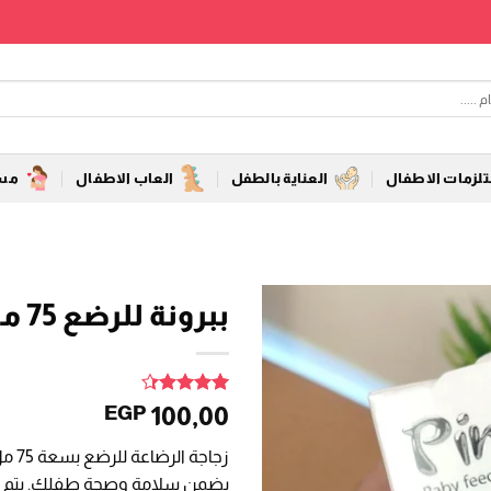
زمات الاطفال
العناية بالطفل
العاب الاطفال
مست
ببرونة للرضع 75 مل من بينك
3
تم التقييم
100,00
EGP
بـ
4.33
من 5 بناءً
زجاج
على تقييم
عملاء
يضمن سلامة وصحة طفلك. يتم اختي