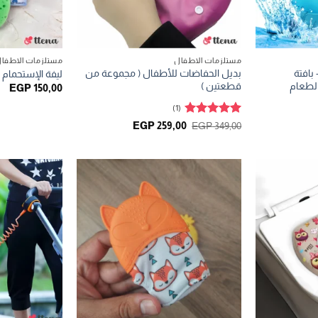
مستلزمات الاطفال
مستلزمات الاطفا
بافتة
بديل الحفاضات للأطفال ( مجموعة من
ليفة الإستحمام 
الطعام
قطعتين )
EGP
150,00
لسعر
(1)
حالي
و:
تم التقييم
السعر
السعر
EGP
259,00
EGP
349,00
EGP 55,0
الأصلي
الحالي
5
من 5
هو:
هو:
EGP 259,00.
EGP 349,00.