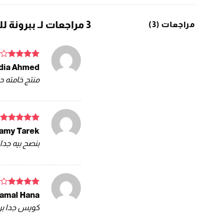
3 مراجعات لـ
ببرونة للرضع 75 م
مراجعات (3)
تم
dia Ahmed
التقييم
4
منتج خامته ح
من 5
تم التقييم
amy Tarek
5
من 5
بنصح بيه جدا
تم
amal Hana
التقييم
4
كويس جدا براف
من 5