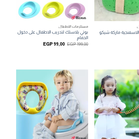
ل
مستلزمات الاطفال
بوتي بلاستك لتدريب الاطفال على دخول
الاسفنجية ماركة شيكو
الحمام
السعر
السعر
EGP
99,00
EGP
199,00
الأصلي
الحالي
هو:
هو:
EGP 99,00.
EGP 199,00.