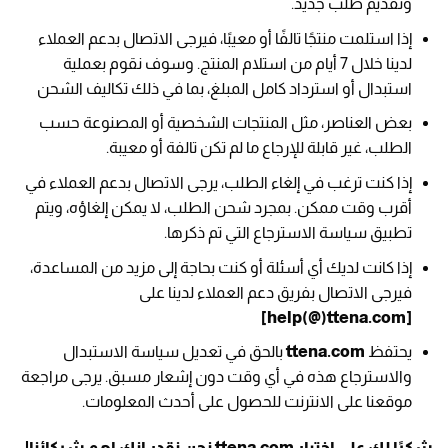
وتقديم طلب جديد.
إذا استلمت منتجًا تالفًا أو معيبًا، فيرجى الاتصال بدعم العملاء
لدينا خلال 7 أيام من استلام المنتج. وسوف نقوم بعملية
استبدال أو استرداد كامل المبلغ، بما في ذلك تكاليف الشحن
بعض العناصر، مثل المنتجات الشخصية أو المصنوعة حسب
الطلب، غير قابلة للإرجاع ما لم تكن تالفة أو معيبة.
إذا كنت ترغب في إلغاء الطلب، يرجى الاتصال بدعم العملاء في
أقرب وقت ممكن. بمجرد شحن الطلب، لا يمكن إلغاؤه، ويتم
تطبيق سياسة الاسترجاع التي تم ذكرها.
إذا كانت لديك أي أسئلة أو كنت بحاجة إلى مزيد من المساعدة،
فيرجى الاتصال بفريق دعم العملاء لدينا على
[help(@)ttena.com]
يحتفظ
ttena.com
بالحق في تعديل سياسة الاستبدال
والاسترجاع هذه في أي وقت دون إشعار مسبق. يرجى مراجعة
موقعنا على الانترنت للحصول على أحدث المعلومات.
شكرًا لك على اختيار ttena.com نحن نقدر انك اهم شركائنا!