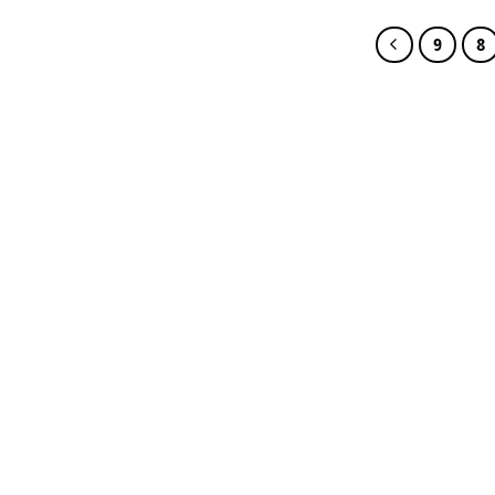
EGP 259,00.
EGP 349,00.
9
8