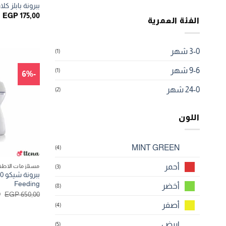
ببرونة بابلز كلاسيك
EGP
175,00
الفئة العمرية
3-0 شهر
(1)
9-6 شهر
(1)
-6%
24-0 شهر
(2)
اللون
MINT GREEN
(4)
أحمر
مستلزمات الاطف
(3)
Feeding
أخضر
(8)
ا
0
EGP
650,00
ا
أصفر
(4)
ه
.
ابيض
(5)