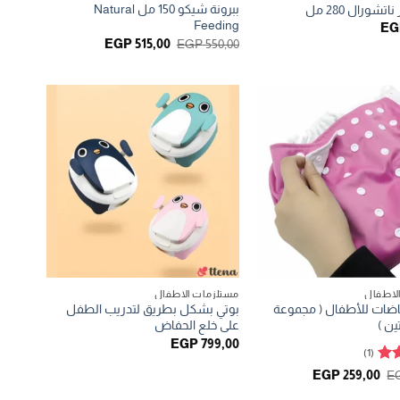
ببرونة شيكو 150 مل Natural
اتشورال 280 مل
Feeding
EG
السعر
السعر
EGP
515,00
EGP
550,00
الأصلي
الحالي
هو:
هو:
EGP 515,00.
EGP 550,00.
لاطفال
مستلزمات الاطفال
اضات للأطفال ( مجموعة
بوتي بشكل بطريق لتدريب الطفل
ن )
على خلع الحفاض
EGP
799,00
(1)
م
السعر
السعر
EGP
259,00
E
الأصلي
الحالي
هو:
هو: