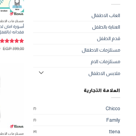
العاب الاطفال
مستلزمات الاطف
أسورة امان لح
العناية بالطفل
فقدانه (بالقفل
قدم الطفل
تم التقييم
ا
0
EGP
399,00
مستلزمات الاطفال
ا
5
من 5
ه
.
مستلزمات الام
ملابس الاطفال
العلامة التجارية
Chicco
(1)
Family
(1)
ttena
(4)
مستلزمات الاطف