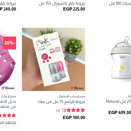
 180 مل
ببرونة بابلز ناتشورال 150 مل
ببرونة بابلز ن
P
240,00
EGP
225,00
-26%
ال
مستلزمات الاطفال
مستلزمات ا
ببرونة شيكو 250 مل Natural
بديل الحف
ببرونة للرضع 75 مل من بينك
من قطعتي
(3)
لسعر
السعر
EGP
609,0
لأصلي
الحالي
تم التقييم
EGP
100,00
و:
هو:
4.33
من
تم التقيي
GP
349,00
EGP 609,00.
EGP 650,00
5
5
من 5