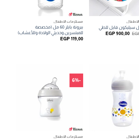
لاطفال
مستلزمات الاطفال
ببرونة بابلز 60 مل (مخصصة
ال سيليكون قابل للطي
للمبتسرين وحديثي الولادة وللأعشاب)
السعر
السعر
EGP
900,00
EG
الأصلي
الحالي
EGP
119,00
هو:
هو:
EGP 900,00.
EGP 1.299,00.
-6%
لاطفال
مستلزمات الاطفال