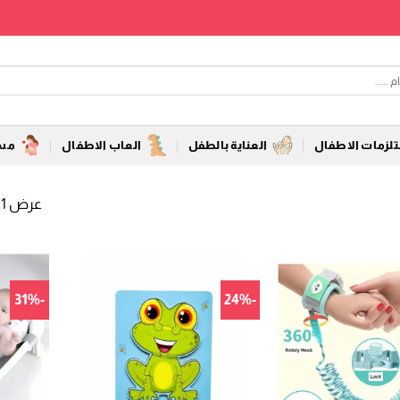
زمات الاطفال
العناية بالطفل
العاب الاطفال
مست
عرض 1–12 من أصل 105 نتائج
-31%
-24%