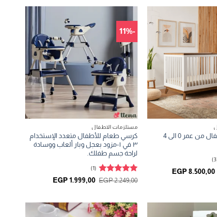
-11%
ل
مستلزمات الاطفال
سرير هيرو للاطفال من عمر 0 الى 4
كرسي طعام للأطفال متعدد الإستخدام
٣ في ١-مزود بعجل وبار ألعاب ووسادة
لراحة جسم طفلك.
(1)
السعر
السعر
EGP
8.500,00
الأصلي
الحالي
تم التقييم
السعر
السعر
EGP
1.999,00
EGP
2.249,00
هو:
هو:
الأصلي
الحالي
5
من 5
EGP 8.500,00.
EGP 10.000,00.
هو:
هو:
EGP 1.999,00.
EGP 2.249,00.