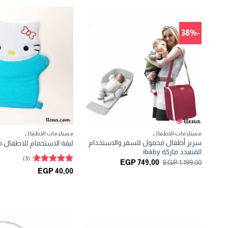
-38%
مستلزمات الاطفال
مستلزمات الاطفال
سرير أطفال محمول للسفر والاستخدام
ليفة الاستحمام للاطفال من
المتعدد ماركة ibaby
(3)
السعر
السعر
EGP
749,00
EGP
1.199,00
الأصلي
الحالي
تم التقييم
EGP
40,00
هو:
هو:
4.67
من 5
EGP 749,00.
EGP 1.199,00.