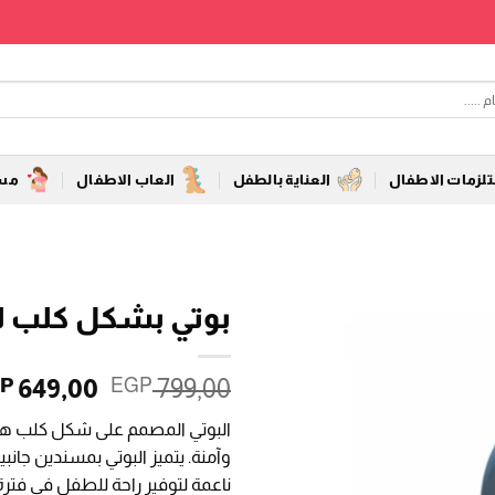
زمات الاطفال
العناية بالطفل
العاب الاطفال
مست
بوتي بشكل كلب ل
السعر
649,00
799,00
P
EGP
الأصلي
البوتي المصمم على شكل كلب هو ا
هو:
وآمنة. يتميز البوتي بمسندين جان
 799,00.
ناعمة لتوفير راحة للطفل في فترة