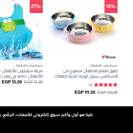
-27%
-18%
مستلزمات الاطفال
مستلزمات الاطفال
طبق طعام للاطفال مصنوع من
مريلة سيليكون للأطفال – 
الاستانلس ستيل لوجبة صحية لطفلك
للأطفال: حماية في وقت 
السعر
ا
EGP
55,00
EGP
75,00
(1)
الأصلي
ال
هو:
ه
تم التقييم
السعر
السعر
EGP
99,00
EGP
120,00
0.
EGP 75,00.
الأصلي
الحالي
5
من 5
هو:
هو:
EGP 99,00.
EGP 120,00.
تتينا هو أول وأكبر سوق إلكتروني للأمهات، الرضّع، و