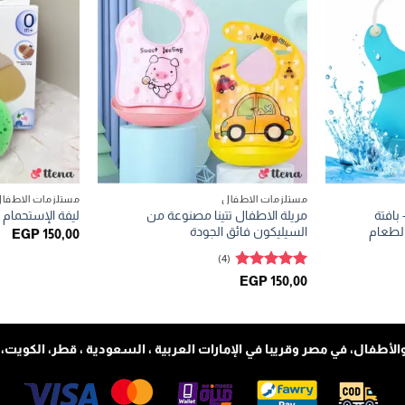
مستلزمات الاطفال
مستلزمات الاطفا
بافتة
مريلة الاطفال تتينا مصنوعة من
ليفة الإستحمام 
الطعام
السيليكون فائق الجودة
EGP
150,00
لسعر
(4)
حالي
و:
تم التقييم
EGP
150,00
EGP 55,0
4.75
من 5
الأطفال، في مصر وقريبا في الإمارات العربية ، السعودية ، قطر، الكويت، الب