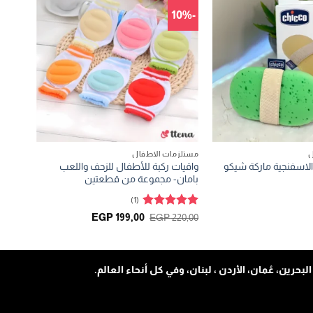
-10%
ل
مستلزمات الاطفال
واقيات ركبة للأطفال للزحف واللعب
الاسفنجية ماركة شيكو
بامان- مجموعة من قطعتين
(1)
تم التقييم
السعر
السعر
EGP
199,00
EGP
220,00
الأصلي
الحالي
5
من 5
هو:
هو:
EGP 199,00.
EGP 220,00.
حرين، عُمان، الأردن ، لبنان، وفي كل أنحاء العالم.