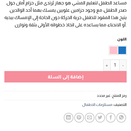
مساعد الطفل لتعليم المشي هو جهاز يُرتدى مثل حزام أمان حول
هو:
هو:
صدر الطفل، مع وجود حزامين علويين يمسك بهما أحد الوالدين.
EGP 120,00.
EGP 150,00.
يتيح هذا المقود للطفل حرية الحركة دون الحاجة إلى الإمساك بيديه
أو الانحناء، مما يساعده على اتخاذ خطواته الأولى بثقة وتوازن.
اللون
كمية مساعد الطفل لتعليم المشي
إضافة إلى السلة
رمز المنتج:
غير محدد
التصنيف:
مستلزمات الاطفال