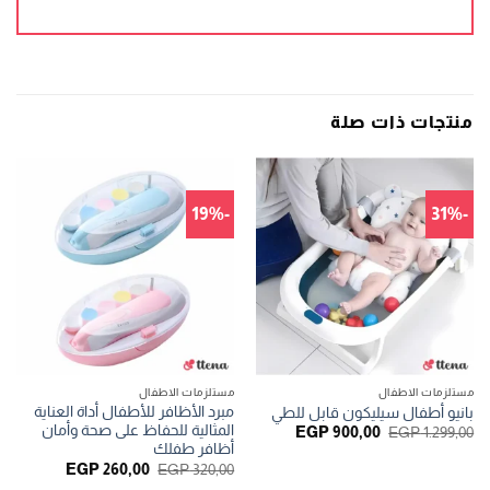
منتجات ذات صلة
-19%
-31%
مستلزمات الاطفال
مستلزمات الاطفال
مبرد الأظافر للأطفال أداة العناية
بانيو أطفال سيليكون قابل للطي
المثالية للحفاظ على صحة وأمان
السعر
السعر
EGP
900,00
EGP
1.299,00
الأصلي
الحالي
أظافر طفلك
هو:
هو:
السعر
السعر
EGP
260,00
EGP
320,00
EGP 900,00.
EGP 1.299,00.
الأصلي
الحالي