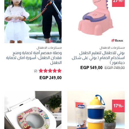
-27%
مستلزمات الاطفال
مستلزمات الاطفال
بوتي للاطفال لتعليم الطفل
وصلة معصم آمنة لحماية ومنع
استخدام الحمام ( بوتي على شكل
فقدان الطفل- أسورة امان لحماية
ديناصور )
الطفل
السعر
السعر
EGP
549,00
EGP
749,00
الأصلي
الحالي
(2)
هو:
هو:
تم التقييم
EGP
249,00
EGP 549,00.
EGP 749,00.
5
من 5
-17%