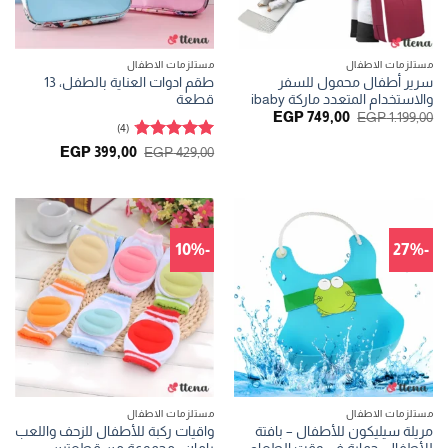
مستلزمات الاطفال
مستلزمات الاطفال
سرير أطفال محمول للسفر
طقم ادوات العناية بالطفل، 13
والاستخدام المتعدد ماركة ibaby
قطعة
السعر
السعر
EGP
749,00
EGP
1.199,00
الأصلي
الحالي
(4)
هو:
هو:
تم التقييم
السعر
السعر
EGP
399,00
EGP
429,00
EGP 749,00.
EGP 1.199,00.
الأصلي
الحالي
4.75
من 5
هو:
هو:
GP 399,00.
EGP 429,00.
-10%
-27%
مستلزمات الاطفال
مستلزمات الاطفال
مريلة سيليكون للأطفال – بافتة
واقيات ركبة للأطفال للزحف واللعب