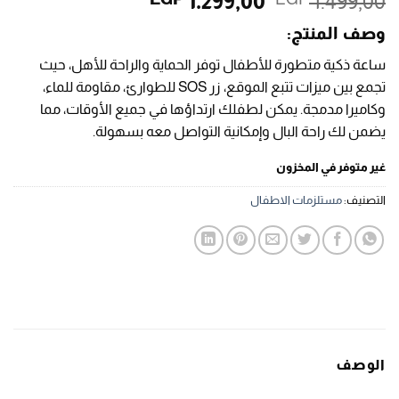
السعر
السعر
1.299,00
1.499,00
الأصلي
الحالي
وصف المنتج:
هو:
هو:
EGP 1.299,00.
EGP 1.499,00.
ساعة ذكية متطورة للأطفال توفر الحماية والراحة للأهل، حيث
تجمع بين ميزات تتبع الموقع، زر SOS للطوارئ، مقاومة للماء،
وكاميرا مدمجة. يمكن لطفلك ارتداؤها في جميع الأوقات، مما
يضمن لك راحة البال وإمكانية التواصل معه بسهولة.
غير متوفر في المخزون
التصنيف:
مستلزمات الاطفال
الوصف