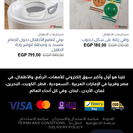
مستلزمات الاطفال
مستلزمات الاطفال
بوتي لتعليم الأطفال دخول الحمام
واقي ركبة على شكل دبدوب
بمسند يد ومبطنة لتوفير راحة
السعر
السعر
EGP
180,00
EGP
210,00
الأصلي
الحالي
الطفل
هو:
هو:
السعر
السعر
EGP
799,00
EGP
949,00
EGP 180,00.
EGP 210,00.
الأصلي
الحالي
هو:
هو:
GP 799,00.
EGP 949,00.
تتينا هو أول وأكبر سوق إلكتروني للأمهات، الرضّع، والأطفال، في
مصر وقريبا في الإمارات العربية ، السعودية ، قطر، الكويت، البحرين،
عُمان، الأردن ، لبنان، وفي كل أنحاء العالم.
المدونة
سياسة الاستبدال والاسترجاع
سياسة الاستخدام
سياسة الخصوصية
اتصل بنا
TERMS AND CONDITIONS
DELIVERY POLICY