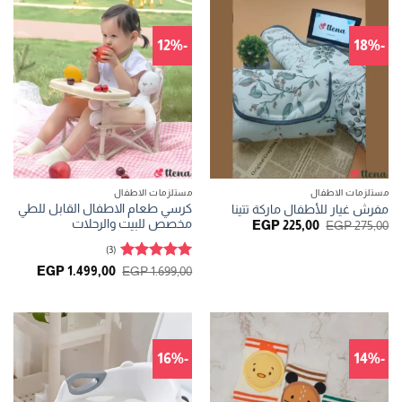
-12%
-18%
مستلزمات الاطفال
مستلزمات الاطفال
كرسي طعام الاطفال القابل للطي
مفرش غيار للأطفال ماركة تتينا
مخصص للبيت والرحلات
السعر
السعر
EGP
225,00
EGP
275,00
الأصلي
الحالي
هو:
هو:
(3)
EGP 225,00.
EGP 275,00.
تم التقييم
السعر
السعر
EGP
1.499,00
EGP
1.699,00
الأصلي
الحالي
5
من 5
هو:
هو:
.499,00.
EGP 1.699,00.
-16%
-14%