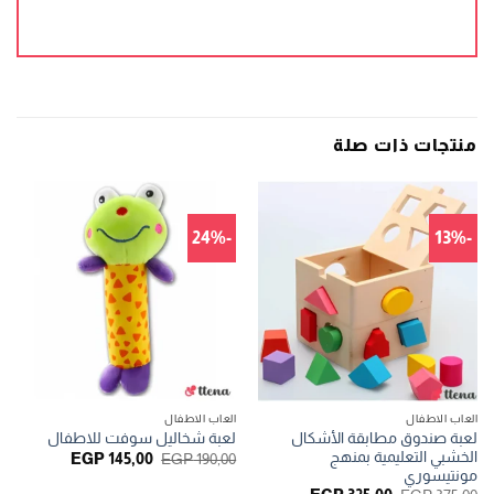
منتجات ذات صلة
-24%
-13%
العاب الاطفال
العاب الاطفال
لعبة صندوق مطابقة الأشكال
لعبة شخاليل سوفت للاطفال
الخشبي التعليمية بمنهج
السعر
السعر
EGP
145,00
EGP
190,00
الأصلي
الحالي
مونتيسوري
هو:
هو: