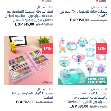
العاب الاطفال
العاب الاطفال
سجادة مائية للأطفال ( 70 سم في
لعبة الببرونة المضيئة التعليمية مع
50سم )
عضاضة سيليكون – مناسبة لمراحل
الطفل الأولى ولفترة التسنين
السعر
السعر
EGP
150,00
EGP
160,00
الأصلي
الحالي
السعر
السعر
EGP
345,00
EGP
420,00
هو:
هو:
الأصلي
الحالي
EGP 150,00.
EGP 160,00.
هو:
هو:
GP 345,00.
EGP 420,00.
-17%
-12%
العاب الاطفال
العاب الاطفال
بوكس الالعاب (شخاليل)
شنطة الألوان المكونة من 68
والعضاضات المصنوع من
قطعة
السيليكون الطبي (11 قطعة)
السعر
السعر
EGP
165,00
EGP
199,00
الأصلي
الحالي
السعر
السعر
EGP
330,00
EGP
375,00
هو:
هو:
الأصلي
الحالي