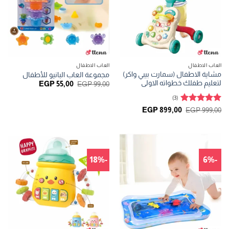
العاب الاطفال
العاب الاطفال
مشاية الاطفال (سمارت بيبي واكر)
مجموعة العاب البانيو للأطفال
لتعليم طفلك خطواته الاولى
السعر
السعر
EGP
55,00
EGP
99,00
الأصلي
الحالي
هو:
هو:
(3)
EGP 55,00.
EGP 99,00.
تم التقييم
السعر
السعر
EGP
899,00
EGP
999,00
الأصلي
الحالي
5
من 5
هو:
هو:
EGP 899,00.
EGP 999,00.
-18%
-6%