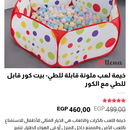
خيمة لعب ملونة قابلة للطي- بيت كور قابل
للطي مع الكور
تم التقييم
السعر
السعر
460,00
499,00
EGP
EGP
بـ
5
من 5
الأصلي
الحالي
بناءً على
خيمة اللعب بالكرات والالعاب هي الخيار المثالي للأطفال للاستمتاع
تقييم عميل
هو:
هو:
واحد
باللعب الآمن والممتع داخل المنزل أو في الهواء الطلق. تتميز