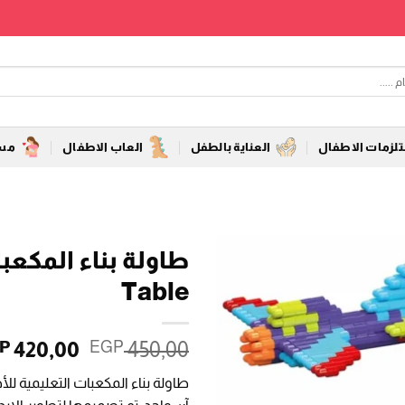
زمات الاطفال
العناية بالطفل
العاب الاطفال
مست
Table
السعر
420,00
450,00
P
EGP
الأصلي
طاولة بناء المكعبات التعليمية لل
هو: