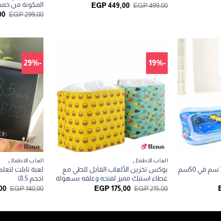
الحالي
المكونة من خم
السعر
السعر
EGP
449,00
EGP
499,00
هو:
الأصلي
الحالي
ال
00
EGP
299,00
EGP 165,00.
هو:
هو:
ال
EGP 449,00.
EGP 499,00.
هو
0.
-29%
-19%
العاب الاطفال
العاب الاطفال
سجادة مائية للأطفال ( 70 سم في 50سم
بوكس تخزين الألعاب القابل للطي مع
لعبة تابلت لتعلم
غطاء استيك مميز لفتحه وغلقه بسهولة
(حجم 8.5)
السعر
السعر
السعر
ال
00
EGP
140,00
EGP
175,00
EGP
215,00
الحالي
الأصلي
الحالي
الأ
هو:
هو:
هو:
هو
00.
EGP 175,00.
EGP 215,00.
EGP 150,00.