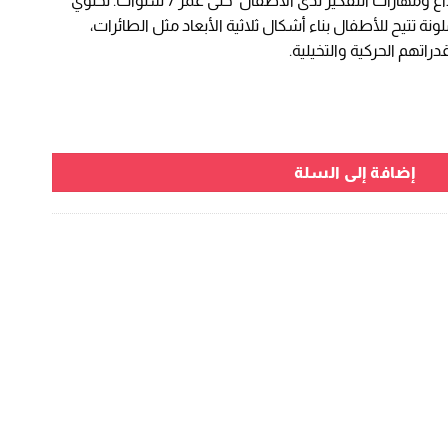
آنٍ واحد. تم تصميمها لتطوير الإبداع ومهارات التفكير لدى الأطفال حتى عمر 7 سنوات. تحتوي
EGP 420,00.
EGP
ة تتيح للأطفال بناء أشكال ثلاثية الأبعاد مثل الطائرات،
دراتهم الحركية والتخيلية.
 - Blocks Table
إضافة إلى السلة