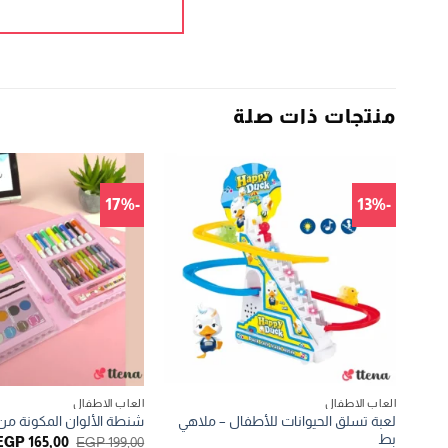
منتجات ذات صلة
-17%
-13%
العاب الاطفال
العاب الاطفال
لعبة تسلق الحيوانات للأطفال – ملاهي
شنطة الألوان المكونة من 68 قطع
بط
السعر
EGP
165,00
EGP
199,00