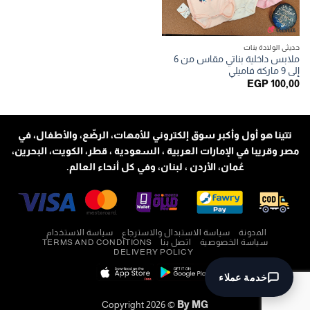
حديثي الولادة بنات
ملابس داخلية بناتي مقاس من 6
إلى 9 ماركة فاميلي
EGP
100,00
تتينا هو أول وأكبر سوق إلكتروني للأمهات، الرضّع، والأطفال، في
مصر وقريبا في الإمارات العربية ، السعودية ، قطر، الكويت، البحرين،
عُمان، الأردن ، لبنان، وفي كل أنحاء العالم.
المدونة
سياسة الاستبدال والاسترجاع
سياسة الاستخدام
سياسة الخصوصية
اتصل بنا
TERMS AND CONDITIONS
DELIVERY POLICY
خدمة عملاء
Copyright 2026 ©
By MG