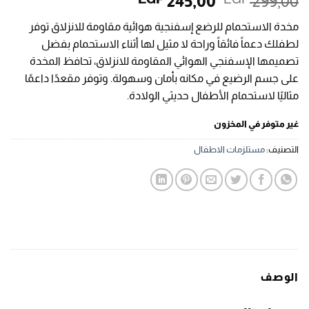
السعر
السعر
245,00
299,00
الأصلي
الحالي
مخدة الاستحمام للرضع إسفنجية هوائية مقاومة للانزلاق توفر
هو:
هو:
لطفلك دعماً فائقاً وراحة لا مثيل لها أثناء الاستحمام بفضل
EGP 245,00.
EGP 299,00.
تصميمها الإسفنجي الهوائي المقاومة للانزلاق، تحافظ المخدة
على جسم الرضيع في مكانه بأمان وسهولة. وتوفر مقعدًا داعمًا
مثاليًا لاستحمام الأطفال حديثي الولادة.
غير متوفر في المخزون
التصنيف:
مستلزمات الاطفال
الوصف