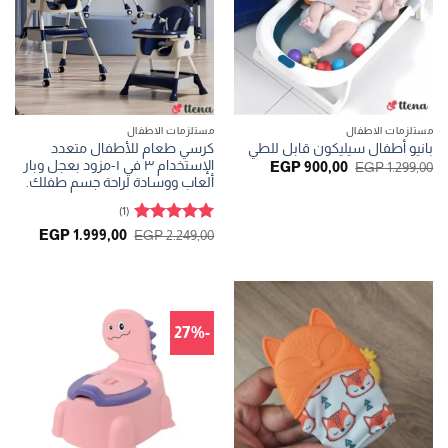
مستلزمات الاطفال
مستلزمات الاطفال
كرسي طعام للأطفال متعدد
بانيو أطفال سيليكون قابل للطي
الإستخدام ٣ في ١-مزود بعجل وبار
السعر
السعر
EGP
900,00
EGP
1.299,00
الأصلي
الحالي
ألعاب ووسادة لراحة جسم طفلك.
هو:
هو:
EGP 900,00.
EGP 1.299,00.
(1)
تم التقييم
السعر
السعر
EGP
1.999,00
EGP
2.249,00
الأصلي
الحالي
5
من 5
هو:
هو:
999,00.
EGP 2.249,00.
-27%