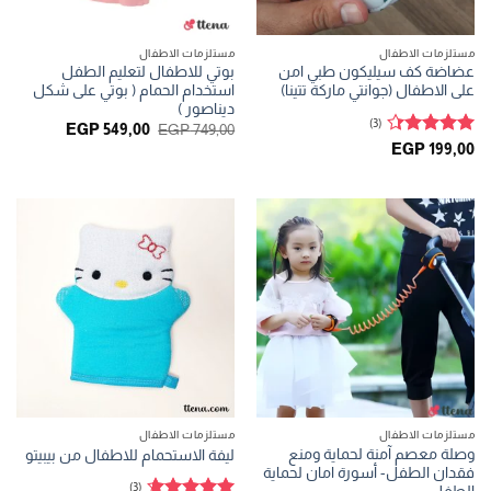
مستلزمات الاطفال
مستلزمات الاطفال
عضاضة كف سيليكون طبي امن
بوتي للاطفال لتعليم الطفل
على الاطفال (جوانتي ماركة تتينا)
استخدام الحمام ( بوتي على شكل
ديناصور )
(3)
السعر
السعر
EGP
549,00
EGP
749,00
الأصلي
الحالي
تم التقييم
EGP
199,00
هو:
هو:
4.33
من
GP 549,00.
EGP 749,00.
5
مستلزمات الاطفال
مستلزمات الاطفال
وصلة معصم آمنة لحماية ومنع
ليفة الاستحمام للاطفال من بيبيتو
فقدان الطفل- أسورة امان لحماية
(3)