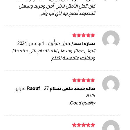
التقييم
4
كان الحل الأمثل لابني. آمن ومريح وسهل
من 5
التنضيف. أنصح بيه لأي أب وأم
تم التقييم
سارة احمد
(عميل موَثَّق)
–
1 نوفمبر، 2024
5
من 5
البوتي ممتاز وسهل الاستخدام. بنتي حبته جدًا
وبيخليها متحمسة تتعلم
تم التقييم
هالة محمد حلمى سلام Raouf
–
27 فبراير،
5
من 5
2025
Good quality.