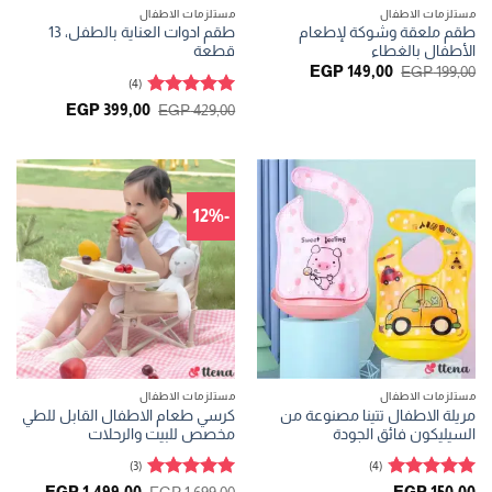
مستلزمات الاطفال
مستلزمات الاطفال
طقم ملعقة وشوكة لإطعام
طقم ادوات العناية بالطفل، 13
الأطفال بالغطاء
قطعة
السعر
السعر
EGP
149,00
EGP
199,00
الأصلي
الحالي
(4)
هو:
هو:
تم التقييم
السعر
السعر
EGP
399,00
EGP
429,00
EGP 149,00.
EGP 199,00.
الأصلي
الحالي
4.75
من 5
هو:
هو:
GP 399,00.
EGP 429,00.
-12%
مستلزمات الاطفال
مستلزمات الاطفال
مريلة الاطفال تتينا مصنوعة من
كرسي طعام الاطفال القابل للطي
السيليكون فائق الجودة
مخصص للبيت والرحلات
(3)
(4)
تم التقييم
تم التقييم
السعر
السعر