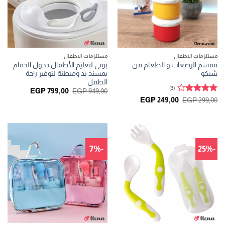
مستلزمات الاطفال
مستلزمات الاطفال
مقسم الرضعات و الطعام من
بوتي لتعليم الأطفال دخول الحمام
شيكو
بمسند يد ومبطنة لتوفير راحة
الطفل
(3)
السعر
السعر
EGP
799,00
EGP
949,00
الأصلي
الحالي
تم
السعر
السعر
EGP
249,00
EGP
299,00
هو:
هو:
الأصلي
الحالي
التقييم
4
GP 799,00.
EGP 949,00.
هو:
هو:
من 5
EGP 249,00.
EGP 299,00.
-7%
-25%