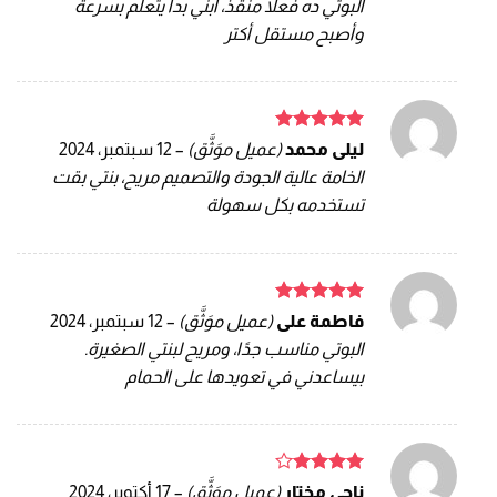
البوتي ده فعلاً منقذ، ابني بدأ يتعلم بسرعة
وأصبح مستقل أكتر
تم التقييم
ليلى محمد
(عميل موَثَّق)
–
12 سبتمبر، 2024
5
من 5
الخامة عالية الجودة والتصميم مريح، بنتي بقت
تستخدمه بكل سهولة
تم التقييم
فاطمة على
(عميل موَثَّق)
–
12 سبتمبر، 2024
5
من 5
البوتي مناسب جدًا، ومريح لبنتي الصغيرة.
بيساعدني في تعويدها على الحمام
تم
ناجي مختار
(عميل موَثَّق)
–
17 أكتوبر، 2024