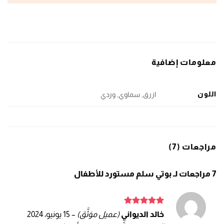
معلومات إضافية
اللون
ازرق, سماوي, وردي
مراجعات (7)
7 مراجعات لـ
بوتي سلم مستورد للأطفال
تم التقييم
خالد الديواني
(عميل موَثَّق)
–
15 يونيو، 2024
5
من 5