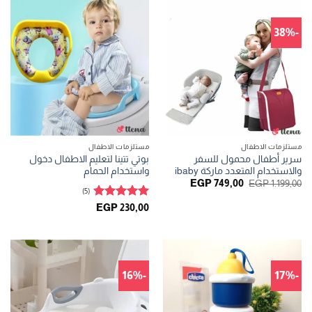
-38%
مستلزمات الاطفال
مستلزمات الاطفال
سرير أطفال محمول للسفر
بوتي تتينا لتعليم الاطفال دخول
والاستخدام المتعدد ماركة ibaby
واستخدام الحمام
السعر
السعر
EGP
749,00
EGP
1.199,00
الأصلي
الحالي
(5)
هو:
هو:
تم التقييم
EGP
230,00
EGP 749,00.
EGP 1.199,00.
5
من 5
-16%
-17%