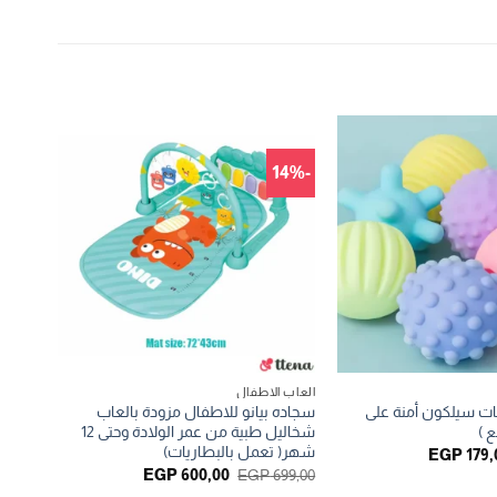
-14%
العاب الاطفال
 سيلكون أمنة على
سجاده بيانو للاطفال مزودة بالعاب
شخاليل طبية من عمر الولادة وحتى 12
شهر( تعمل بالبطاريات)
سعر
السعر
EGP
179,
صلي
الحالي
السعر
السعر
EGP
600,00
EGP
699,00
:
هو:
الأصلي
الحالي