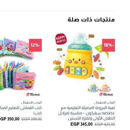
منتجات ذات صلة
-12%
-18%
العاب الاطفال
العاب الاطفال
لعبة الببرونة المضيئة التعليمية مع
عضاضة سيليكون – مناسبة لمراحل
كتب)
الطفل الأولى ولفترة التسنين
السعر
EGP
350,00
EGP
399,00
الأصلي
السعر
السعر
EGP
345,00
EGP
420,00
هو:
الأصلي
الحالي