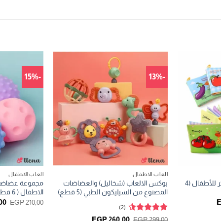
-15%
-13%
العاب الاطفال
العاب الاطفال
كتب القماش للتعليم المبكر للأطفال (4
بوكس الالعاب (شخاليل) والعضاضات
مجموعة عضاضات
المصنوع من السيليكون الطبي (5 قطع)
الاطفال ( 6 قطع )
السعر
ال
00
EGP
210,00
(2)
الحالي
الأ
هو:
هو
تم التقييم
السعر
السعر
EGP
260,00
EGP
299,00