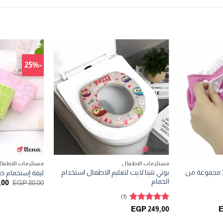
-25%
مستلزمات الاطفال
مستلزمات الاطفا
( مجموعة من
بوتي تتينا لايت لتعليم الاطفال استخدام
ليفة إستحمام طب
الحمام
الس
,00
EGP
80,00
الأ
هو:
(1)
00.
تم التقييم
السعر
EGP
249,00
الحالي
5
من 5
هو: