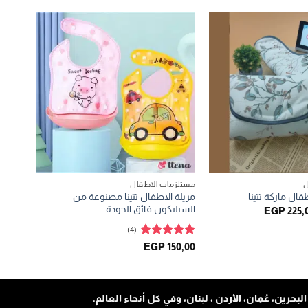
ل
مستلزمات الاطفال
مريلة الاطفال تتينا مصنوعة من
ال ماركة تتينا
السيليكون فائق الجودة
سعر
السعر
EGP
225,
أصلي
الحالي
:
هو:
(4)
EGP 225,00.
EGP 275,0
تم التقييم
EGP
150,00
4.75
من 5
حرين، عُمان، الأردن ، لبنان، وفي كل أنحاء العالم.