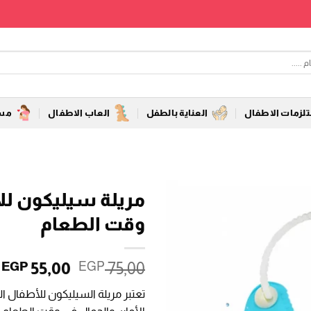
زمات الاطفال
العناية بالطفل
العاب الاطفال
مست
مريلة سيليكون للأ
وقت الطعام
السعر
ا
55,00
75,00
EGP
EGP
الأصلي
ا
تعتبر مريلة السيليكون للأطفال ال
هو:
ه