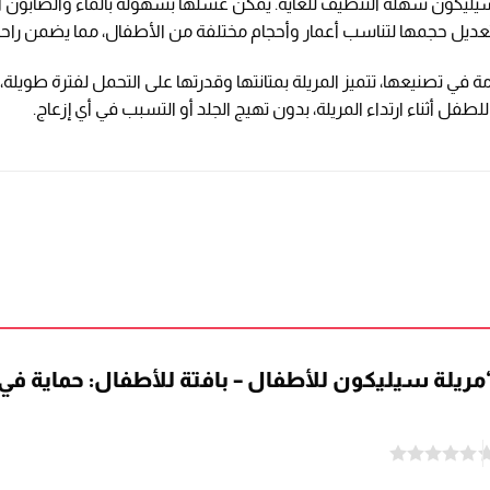
 السيليكون سهلة التنظيف للغاية. يمكن غسلها بسهولة بالماء والصابو
عديل حجمها لتناسب أعمار وأحجام مختلفة من الأطفال، مما يضمن راحة ا
 تصنيعها، تتميز المريلة بمتانتها وقدرتها على التحمل لفترة طويلة، مما ي
لطفل أثناء ارتداء المريلة، بدون تهيج الجلد أو التسبب في أي إزعاج.
مريلة سيليكون للأطفال – بافتة للأطفال: حماية ف