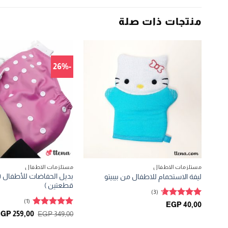
منتجات ذات صلة
-26%
مستلزمات الاطفال
مستلزمات الاطفال
بديل الحفاضات للأطفال 
ليفة الاستحمام للاطفال من بيبيتو
قطعتين )
(3)
(1)
تم التقييم
EGP
40,00
4.67
من 5
تم التقييم
السعر
EGP
259,00
EGP
349,00
الأصلي
5
من 5
هو: