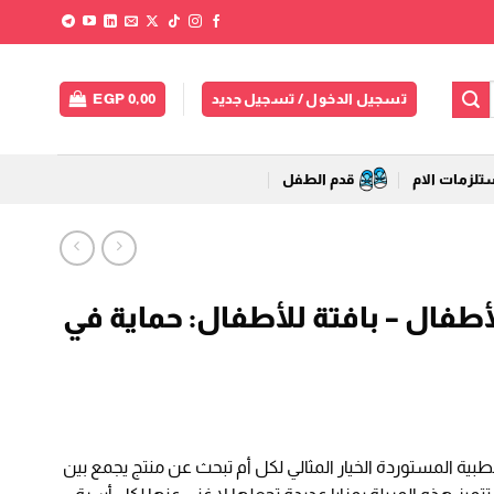
تسجيل الدخول / تسجيل جديد
0,00
EGP
لزمات الام
قدم الطفل
طفال – بافتة للأطفال: حماية في
لسعر
لحالي
طبية المستوردة الخيار المثالي لكل أم تبحث عن منتج يجمع بين
و: