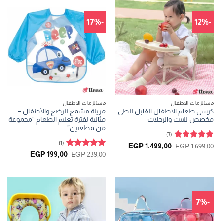
-17%
-12%
مستلزمات الاطفال
مستلزمات الاطفال
كرسي طعام الاطفال القابل للطي
مريلة مشمع للرضع والأطفال –
مخصص للبيت والرحلات
مثالية لفترة تعليم الطعام “مجموعة
من قطعتين”
(3)
(1)
تم التقييم
السعر
السعر
EGP
1.499,00
EGP
1.699,00
الأصلي
الحالي
5
من 5
تم التقييم
السعر
السعر
EGP
199,00
EGP
239,00
هو:
هو:
الأصلي
الحالي
5
من 5
EGP 1.499,00.
EGP 1.699,00.
هو:
هو:
EGP 199,00.
EGP 239,00.
-7%