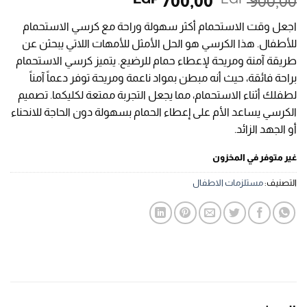
السعر
السعر
700,00
900,00
الأصلي
الحالي
اجعل وقت الاستحمام أكثر سهولة وراحة مع كرسي الاستحمام
هو:
هو:
للأطفال. هذا الكرسي هو الحل الأمثل للأمهات اللاتي يبحثن عن
EGP 700,00.
EGP 900,00.
طريقة آمنة ومريحة لإعطاء حمام للرضيع. يتميز كرسي الاستحمام
براحة فائقة، حيث أنه مبطن بمواد ناعمة ومريحة توفر دعماً آمناً
لطفلك أثناء الاستحمام، مما يجعل التجربة ممتعة لكليكما. تصميم
الكرسي يساعد الأم على إعطاء الحمام بسهولة دون الحاجة للانحناء
أو الجهد الزائد.
غير متوفر في المخزون
التصنيف:
مستلزمات الاطفال