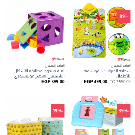
-9%
العاب الاطفال
العاب الاطفال
سجادة الحيوانات الموسيقية
لعبة صندوق مطابقة الأشكال
للأطفال
البلاستيكي بمنهج مونتيسوري
السعر
السعر
EGP
399,00
EGP
499,00
EGP
550,00
الأصلي
الحالي
هو:
هو:
EGP 499,00.
EGP 550,00.
-19%
-35%