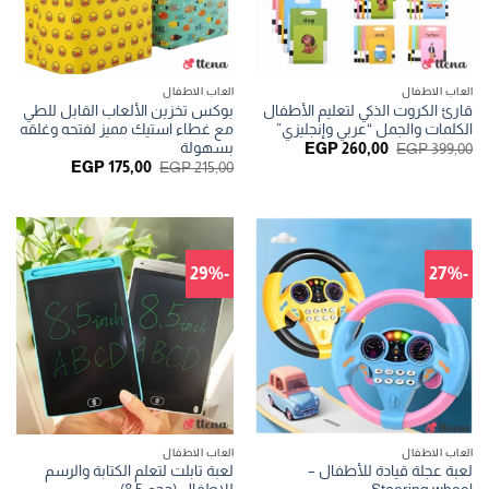
العاب الاطفال
العاب الاطفال
قارئ الكروت الذكي لتعليم الأطفال
بوكس تخزين الألعاب القابل للطي
الكلمات والجمل “عربي وإنجليزي”
مع غطاء استيك مميز لفتحه وغلقه
بسهولة
السعر
السعر
EGP
260,00
EGP
399,00
الأصلي
الحالي
السعر
السعر
EGP
175,00
EGP
215,00
هو:
هو:
الأصلي
الحالي
EGP 260,00.
EGP 399,00.
هو:
هو:
EGP 175,00.
EGP 215,00.
-29%
-27%
العاب الاطفال
العاب الاطفال
لعبة عجلة قيادة للأطفال –
لعبة تابلت لتعلم الكتابة والرسم