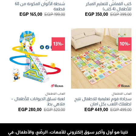
كتب القماش للتعليم المبكر
شنطة الألوان المكونة من 68
للأطفال (4 كتب)
قطعة
السعر
السعر
السعر
السعر
EGP
165,00
EGP
199,00
EGP
350,00
EGP
399,00
الأصلي
الحالي
الأصلي
الحالي
هو:
هو:
هو:
هو:
EGP 165,00.
EGP 199,00.
EGP 350,00.
EGP 399,00.
-13%
-10%
العاب الاطفال
العاب الاطفال
سجادة فوم تعليمية للاطفال تتيح
لعبة تسلق الحيوانات للأطفال –
لطفلك اللعب بكل امان
ملاهي بط
السعر
السعر
السعر
السعر
EGP
280,00
EGP
320,00
EGP
449,00
EGP
499,00
الأصلي
الحالي
الأصلي
الحالي
هو:
هو:
هو:
هو:
GP 280,00.
EGP 320,00.
EGP 449,00.
EGP 499,00.
تتينا هو أول وأكبر سوق إلكتروني للأمهات، الرضّع، والأطفال، في