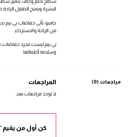
سطح ناعم وجاف: يتميز سطح 
البشرة ويمنح الطفل الراحة ط
جامبو: تأتي حفاضات بي بيم بح
من الراحة والاسترخاء.
بي بيم ليست مجرد حفاضات، بل
وسلامة أطفالها.
المراجعات
مراجعات (0)
لا توجد مراجعات بعد.
كن أول من يقيم “حف