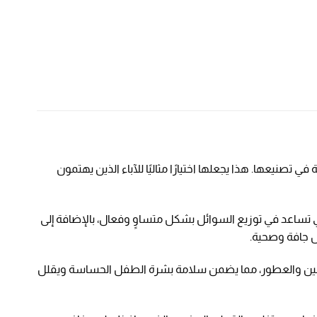
صنيعها. هذا يجعلها اختيارًا مثاليًا للآباء الذين يهتمون
اص طبيعية (ADL) مع ألياف الخيزران: تمتاز بي بيم بتقنية الامتصاص الطبيعية (ADL) التي تساعد في توزيع السوائل بشكل متساوٍ وفعال، بالإضافة إلى
ل جافة وصحية.
لبارابين والعطور، مما يضمن سلامة بشرة الطفل الحساسة ويقلل