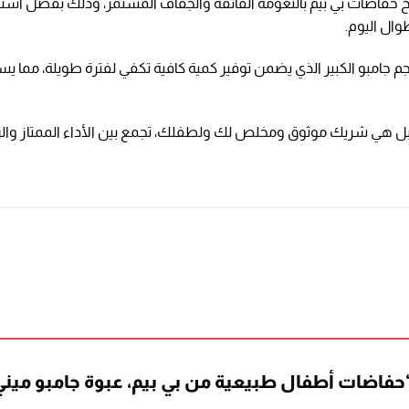
حفاضات بي بيم بالنعومة الفائقة والجفاف المستمر، وذلك بفضل ا
وال اليوم.
جم جامبو الكبير الذي يضمن توفير كمية كافية تكفي لفترة طويلة، مما يس
 هي شريك موثوق ومخلص لك ولطفلك، تجمع بين الأداء الممتاز والرعاية
اضات أطفال طبيعية من بي بيم، عبوة جامبو ميني مقاس 2 –