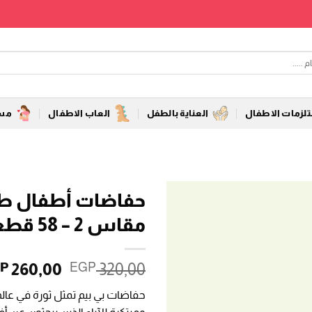
زمات الاطفال
العناية بالطفل
العاب الاطفال
مست
حفاضات أطفال طبي
مقاس 2 – 58 قطعة
السعر
260,00
320,00
P
EGP
الأصلي
حفاضات بي بيم تمثل ثورة في عالم
هو: