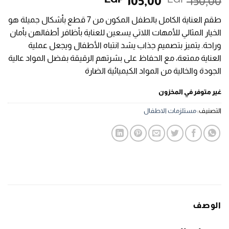
السعر
السعر
105,00
150,00
الأصلي
الحالي
طقم العناية الكامل بالطفل المكون من 7 قطع بأشكال جميلة هو
هو:
هو:
الخيار المثالي للأمهات اللاتي يسعين للعناية بأظافر أطفالهن بأمان
EGP 105,00.
EGP 150,00.
وراحة. يتميز بتصميم جذاب يشد انتباه الأطفال ويجعل عملية
العناية ممتعة، مع الحفاظ على بشرتهم الرقيقة بفضل المواد عالية
الجودة والخالية من المواد الكيميائية الضارة
غير متوفر في المخزون
التصنيف:
مستلزمات الاطفال
الوصف