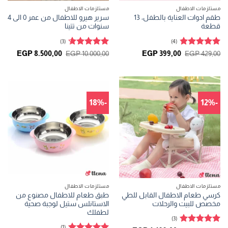
مستلزمات الاطفال
مستلزمات الاطفال
طقم ادوات العناية بالطفل، 13
سرير هيرو للاطفال من عمر 0 الى 4
قطعة
سنوات من تتينا
(3)
(4)
تم التقييم
تم التقييم
السعر
السعر
السعر
السعر
EGP
8.500,00
EGP
10.000,00
EGP
399,00
EGP
429,00
الأصلي
الحالي
الأصلي
الحالي
4.75
من 5
4.67
من 5
هو:
هو:
هو:
هو:
00,00.
EGP 10.000,00.
EGP 399,00.
EGP 429,00.
-18%
-12%
مستلزمات الاطفال
مستلزمات الاطفال
كرسي طعام الاطفال القابل للطي
طبق طعام للاطفال مصنوع من
مخصص للبيت والرحلات
الاستانلس ستيل لوجبة صحية
لطفلك
(3)
(1)