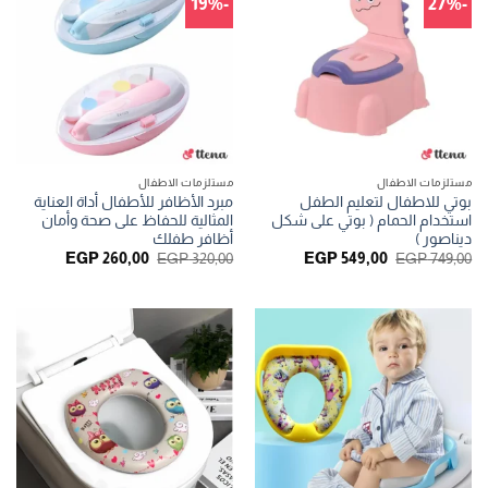
-19%
-27%
مستلزمات الاطفال
مستلزمات الاطفال
بوتي للاطفال لتعليم الطفل
مبرد الأظافر للأطفال أداة العناية
استخدام الحمام ( بوتي على شكل
المثالية للحفاظ على صحة وأمان
ديناصور )
أظافر طفلك
السعر
السعر
السعر
السعر
EGP
260,00
EGP
320,00
EGP
549,00
EGP
749,00
الأصلي
الحالي
الأصلي
الحالي
هو:
هو:
هو:
هو:
GP 260,00.
EGP 320,00.
EGP 549,00.
EGP 749,00.