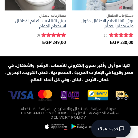
مستلزمات الاطفال
مستلزمات الاطفال
بوتي تتينا لتعليم الاطفال دخول
بوتي تتينا لايت لتعليم الاطفال
واستخدام الحمام
استخدام الحمام
(1)
(5)
تم التقييم
تم التقييم
EGP
249,00
EGP
230,00
5
من 5
5
من 5
تتينا هو أول وأكبر سوق إلكتروني للأمهات، الرضّع، والأطفال، في
مصر وقريبا في الإمارات العربية ، السعودية ، قطر، الكويت، البحرين،
عُمان، الأردن ، لبنان، وفي كل أنحاء العالم.
المدونة
سياسة الاستبدال والاسترجاع
سياسة الاستخدام
سياسة الخصوصية
اتصل بنا
TERMS AND CONDITIONS
DELIVERY POLICY
خدمة عملاء