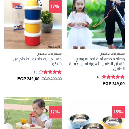
-17%
مستلزمات الاطفال
مستلزمات الاطفال
وصلة معصم آمنة لحماية ومنع
مقسم الرضعات و الطعام من
فقدان الطفل- أسورة امان لحماية
شيكو
الطفل
(3)
(2)
تم
السعر
السعر
EGP
249,00
EGP
299,00
الأصلي
الحالي
التقييم
4
تم التقييم
EGP
249,00
هو:
هو:
من 5
5
من 5
GP 249,00.
EGP 299,00.
-12%
-18%