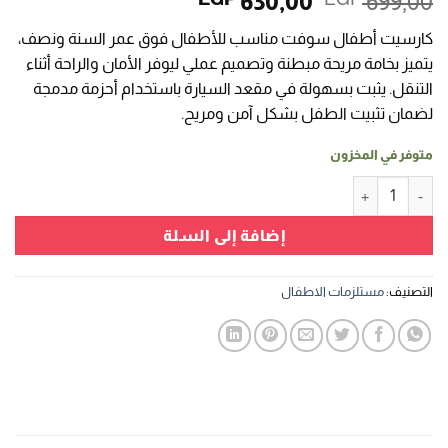
السعر
السعر
630,00
699,00
الأصلي
الحالي
كارسيت أطفال سوفت مناسب للأطفال فوق عمر السنة ونصف،
هو:
هو:
يتميز بخامة مريحة مبطنة وتصميم عملي ليوفر الأمان والراحة أثناء
EGP 630,00.
EGP 699,00.
التنقل. يثبت بسهولة في مقعد السيارة باستخدام أحزمة مدمجة
لضمان تثبيت الطفل بشكل آمن ومريح.
متوفر في المخزون
كمية كرسي سيارة سوفت للأطفال - Soft car seat
إضافة إلى السلة
التصنيف:
مستلزمات الاطفال