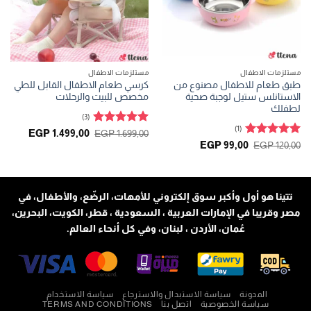
مستلزمات الاطفال
مستلزمات الاطفال
طبق طعام للاطفال مصنوع من
كرسي طعام الاطفال القابل للطي
الاستانلس ستيل لوجبة صحية
مخصص للبيت والرحلات
لطفلك
(3)
(1)
تم التقييم
السعر
السعر
EGP
1.499,00
EGP
1.699,00
الأصلي
الحالي
5
من 5
تم التقييم
السعر
السعر
EGP
99,00
EGP
120,00
هو:
هو:
الأصلي
الحالي
5
من 5
.499,00.
EGP 1.699,00.
هو:
هو:
EGP 99,00.
EGP 120,00.
تتينا هو أول وأكبر سوق إلكتروني للأمهات، الرضّع، والأطفال، في
مصر وقريبا في الإمارات العربية ، السعودية ، قطر، الكويت، البحرين،
عُمان، الأردن ، لبنان، وفي كل أنحاء العالم.
المدونة
سياسة الاستبدال والاسترجاع
سياسة الاستخدام
سياسة الخصوصية
اتصل بنا
TERMS AND CONDITIONS