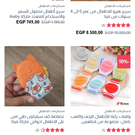
مستلزمات الاطفال
مستلزمات الاطفال
سرير هيرو للاطفال من عمر 0 الى 4
سرير أطفال محمول للسفر
سنوات من تتينا
والاستخدام المتعدد ماركة ibaby
السعر
السعر
EGP
749,00
EGP
1.199,00
(3)
الأصلي
الحالي
هو:
هو:
تم التقييم
السعر
السعر
EGP
8.500,00
EGP
10.000,00
P 749,00.
EGP 1.199,00.
الأصلي
الحالي
4.67
من 5
هو:
هو:
EGP 8.500,00.
EGP 10.000,00.
-10%
مستلزمات الاطفال
مستلزمات الاطفال
واقيات ركبة للأطفال للزحف واللعب
عضاضة كف سيليكون طبي امن
بامان- مجموعة من قطعتين
على الاطفال (جوانتي ماركة تتينا)
(3)
(1)