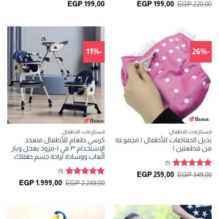
تم التقييم
تم التقييم
السعر
السعر
EGP
199,00
EGP
199,00
EGP
220,00
الأصلي
الحالي
5
من 5
4.33
من
هو:
هو:
5
EGP 199,00.
EGP 220,00.
-11%
-26%
مستلزمات الاطفال
مستلزمات الاطفال
بديل الحفاضات للأطفال ( مجموعة
كرسي طعام للأطفال متعدد
من قطعتين )
الإستخدام ٣ في ١-مزود بعجل وبار
ألعاب ووسادة لراحة جسم طفلك.
(1)
(1)
تم التقييم
السعر
السعر
EGP
259,00
EGP
349,00
الأصلي
الحالي
5
من 5
تم التقييم
السعر
السعر
EGP
1.999,00
EGP
2.249,00
هو:
هو:
الأصلي
الحالي
5
من 5
EGP 259,00.
EGP 349,00.
هو:
هو:
999,00.
EGP 2.249,00.